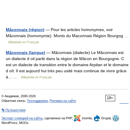
Mâconnais (région)
— Pour les articles homonymes, voir
Mâconnais (homonymie). Monts du Maconnais Région Bourgog …
Wikipédia en Français
Mâconnais (langue)
— Mâconnais (dialecte) Le Mâconnais est
un dialecte d oil parlé dans la région de Mâcon en Bourgogne. C
est un dialecte de transition entre le domaine Arpitan et le domaine
d oïl. Il est aujourd hui très peu usité mais continue de vivre grâce
à… …
Wikipédia en Français
© Академик, 2000-2026
18+
Обратная связь:
Техподдержка
,
Реклама на сайте
👣 Путешествия
Экспорт словарей на сайты
, сделанные на PHP,
Joomla,
Drupal,
WordPress, MODx.